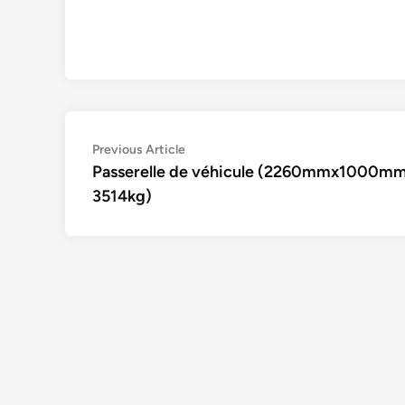
Navigation
Previous
Previous Article
article:
Passerelle de véhicule (2260mmx1000mm
de
3514kg)
l’article