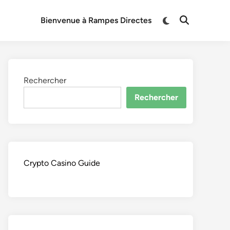
Switch
Bienvenue à Rampes Directes
Open
to
Search
dark
mode
Rechercher
Rechercher
Crypto Casino Guide