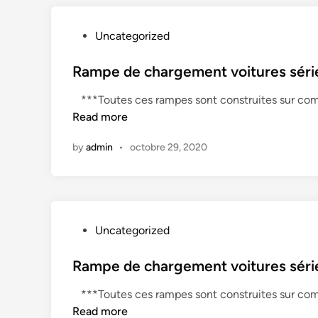
P
Uncategorized
o
s
Rampe de chargement voitures séri
t
***Toutes ces rampes sont construites sur comm
e
Read more
d
i
by
admin
•
octobre 29, 2020
n
P
Uncategorized
o
s
Rampe de chargement voitures séri
t
***Toutes ces rampes sont construites sur comm
e
Read more
d