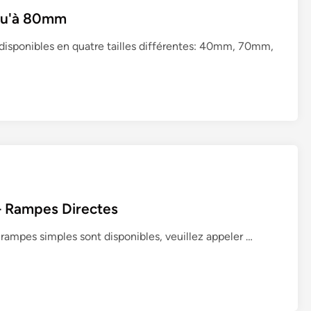
5
u
squ'à 80mm
–
r
R
isponibles en quatre tailles différentes: 40mm, 70mm,
e
a
s
m
s
p
é
e
r
s
i
D
e
i
1
r
1
e
5
 Rampes Directes
c
–
t
R
R
 rampes simples sont disponibles, veuillez appeler …
e
a
a
s
m
m
p
p
e
e