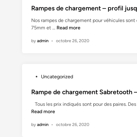
h
s
Rampes de chargement – profil ju
a
t
r
Nos rampes de chargement pour véhicules sont d
e
g
R
75mm et …
Read more
d
e
a
i
m
by
admin
•
octobre 26, 2020
m
n
e
p
n
e
t
s
S
d
é
P
Uncategorized
e
r
o
c
i
s
Rampe de chargement Sabretooth –
h
e
t
a
Tous les prix indiqués sont pour des paires. Des
7
e
r
Read more
5
d
g
–
i
e
by
admin
•
octobre 26, 2020
R
n
m
a