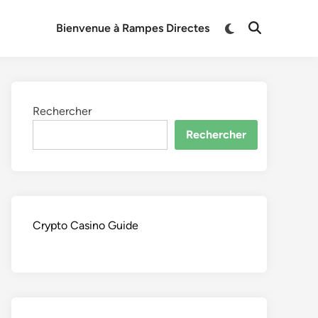
Switch
Bienvenue à Rampes Directes
Open
to
Search
dark
mode
Rechercher
Rechercher
Crypto Casino Guide