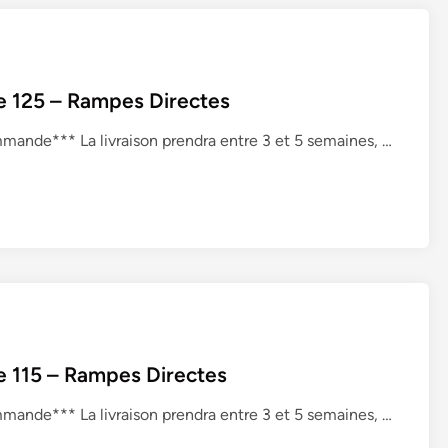
e
c
h
a
e 125 – Rampes Directes
r
g
R
ande*** La livraison prendra entre 3 et 5 semaines, …
e
a
m
m
e
p
n
e
t
d
S
e
é
c
r
h
i
a
e
e 115 – Rampes Directes
r
8
g
R
ande*** La livraison prendra entre 3 et 5 semaines, …
0
e
a
–