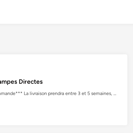
ampes Directes
R
ande*** La livraison prendra entre 3 et 5 semaines, …
a
m
p
e
d