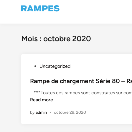
Skip
to
content
Mois :
octobre 2020
P
Uncategorized
o
s
Rampe de chargement Série 80 – R
t
***Toutes ces rampes sont construites sur comm
e
Read more
d
i
by
admin
•
octobre 29, 2020
n