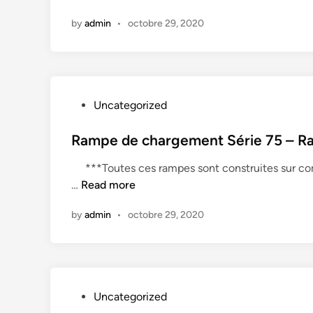
i
by
admin
•
octobre 29, 2020
n
P
Uncategorized
o
s
Rampe de chargement Série 75 – R
t
***Toutes ces rampes sont construites sur com
e
R
…
Read more
d
a
i
by
admin
•
octobre 29, 2020
m
n
p
e
d
e
P
Uncategorized
c
o