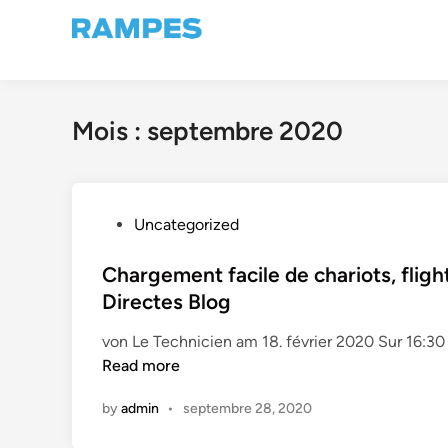
Skip
to
content
Mois :
septembre 2020
P
Uncategorized
o
s
Chargement facile de chariots, flig
t
Directes Blog
e
von Le Technicien am 18. février 2020 Sur 16:
d
Read more
i
n
by
admin
•
septembre 28, 2020