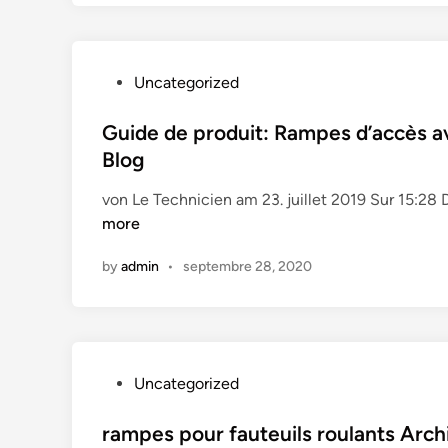
s
e
&
P
Uncategorized
C
o
o
s
Guide de produit: Rampes d’accès a
u
t
Blog
s
e
s
von Le Technicien am 23. juillet 2019 Sur 15:2
d
i
more
i
n
n
s
by
admin
•
septembre 28, 2020
B
e
r
l
i
P
Uncategorized
n
o
o
s
rampes pour fauteuils roulants Arc