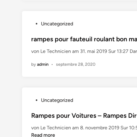
P
Uncategorized
o
s
rampes pour fauteuil roulant bon m
t
von Le Technicien am 31. mai 2019 Sur 13:27 Da
e
d
by
admin
•
septembre 28, 2020
i
n
P
Uncategorized
o
s
Rampes pour Voitures – Rampes Dir
t
von Le Technicien am 8. novembre 2019 Sur 10:
e
Read more
d