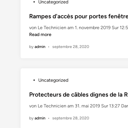
P
Uncategorized
a
o
l
s
Rampes d'accès pour portes fenêtre
e
t
n
von Le Technicien am 1. novembre 2019 Sur 12:
e
t
Read more
d
i
i
s
by
admin
•
septembre 28, 2020
n
s
e
u
r
s
P
Uncategorized
d
o
e
s
Protecteurs de câbles dignes de la
v
t
von Le Technicien am 31. mai 2019 Sur 13:27 D
i
e
t
d
by
admin
•
septembre 28, 2020
e
i
s
n