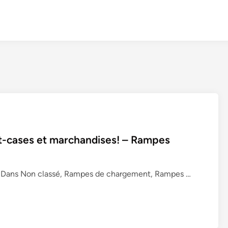
ht-cases et marchandises! – Rampes
C
30 Dans Non classé, Rampes de chargement, Rampes …
h
a
r
g