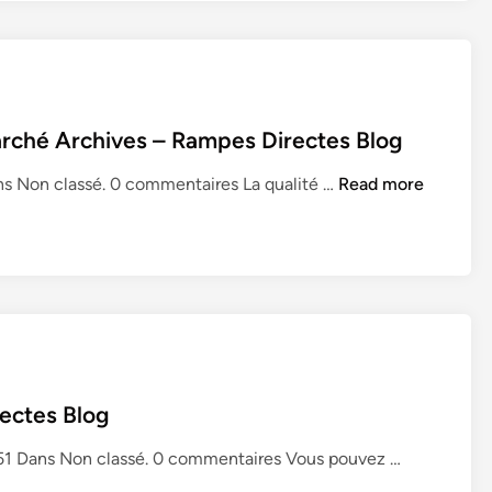
e
m
e
n
t
arché Archives – Rampes Directes Blog
f
a
r
ns Non classé. 0 commentaires La qualité …
Read more
c
a
i
m
l
p
e
e
d
s
e
p
c
o
h
u
a
ectes Blog
r
r
f
R
51 Dans Non classé. 0 commentaires Vous pouvez …
i
a
a
o