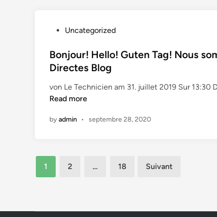
l
–
i
s
R
o
r
P
a
Uncategorized
n
o
o
m
s
u
s
Bonjour! Hello! Guten Tag! Nous s
p
d
l
t
e
Directes Blog
e
a
e
s
r
n
von Le Technicien am 31. juillet 2019 Sur 13:30
d
D
a
t
Read more
i
i
m
s
n
r
p
by
admin
•
septembre 28, 2020
A
e
e
r
c
s
c
t
e
h
e
Pagination
m
1
2
…
18
Suivant
i
s
i
des
v
B
-
e
publications
l
p
s
o
e
–
g