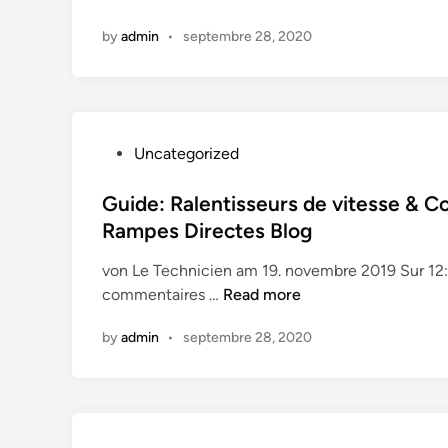
i
by
admin
•
septembre 28, 2020
n
P
Uncategorized
o
s
Guide: Ralentisseurs de vitesse & Cou
t
Rampes Directes Blog
e
von Le Technicien am 19. novembre 2019 Sur 12:
d
G
commentaires …
Read more
i
u
n
by
admin
•
septembre 28, 2020
i
d
e
:
R