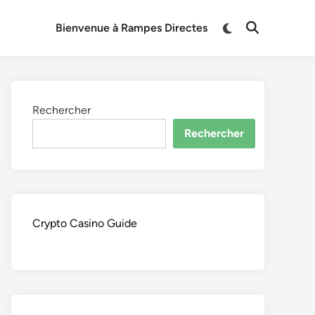
Switch
Bienvenue à Rampes Directes
Open
to
Search
dark
mode
Rechercher
Rechercher
Crypto Casino Guide