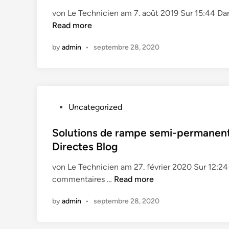
i
t
von Le Technicien am 7. août 2019 Sur 15:44 D
s
e
r
Read more
–
d
a
P
i
by
admin
•
septembre 28, 2020
m
a
n
p
r
e
t
s
i
p
e
P
Uncategorized
o
1
o
u
–
s
Solutions de rampe semi-permanent
r
L
t
Directes Blog
f
e
e
a
s
von Le Technicien am 27. février 2020 Sur 12:2
d
u
b
S
commentaires …
Read more
i
t
a
o
n
e
s
by
admin
•
septembre 28, 2020
l
u
e
u
i
s
t