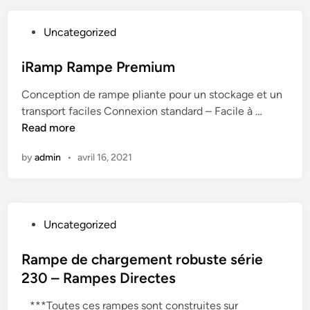
e
d
P
Uncategorized
e
o
c
s
iRamp Rampe Premium
h
t
a
Conception de rampe pliante pour un stockage et un
e
r
i
transport faciles Connexion standard – Facile à …
d
g
R
Read more
i
e
a
n
m
by
admin
•
avril 16, 2021
m
e
p
n
R
t
a
r
P
Uncategorized
m
o
o
p
b
s
Rampe de chargement robuste série
e
u
t
230 – Rampes Directes
P
s
e
r
t
***Toutes ces rampes sont construites sur
d
e