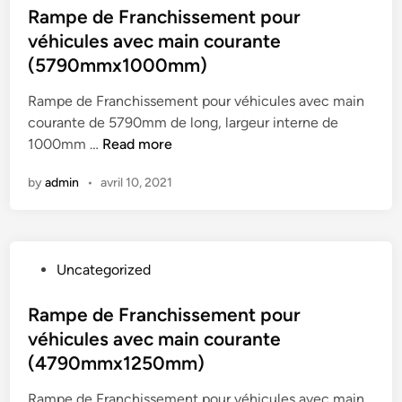
D
R
s
Rampe de Franchissement pour
r
i
i
a
t
véhicules avec main courante
a
b
r
m
e
n
(5790mmx1000mm)
l
e
p
d
c
e
c
e
i
Rampe de Franchissement pour véhicules avec main
h
p
t
s
n
courante de 5790mm de long, largeur interne de
i
e
e
D
R
1000mm …
Read more
s
n
s
i
a
s
d
B
by
admin
•
avril 10, 2021
r
m
e
a
l
e
p
m
n
o
c
e
e
t
g
t
d
n
l
P
Uncategorized
e
e
t
e
o
s
F
p
c
s
Rampe de Franchissement pour
B
r
o
o
t
l
véhicules avec main courante
a
u
n
e
o
n
(4790mmx1250mm)
r
f
d
g
c
v
i
i
Rampe de Franchissement pour véhicules avec main
h