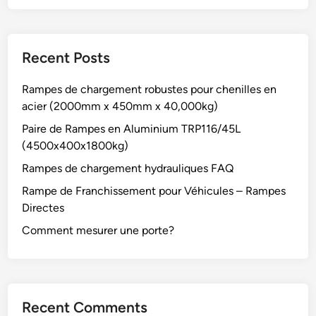
m
l
r
t
e
e
a
e
n
s
n
s
t
Recent Posts
a
t
B
p
v
e
l
o
Rampes de chargement robustes pour chenilles en
e
(
o
u
acier (2000mm x 450mm x 40,000kg)
c
5
g
r
m
7
Paire de Rampes en Aluminium TRP116/45L
v
a
9
(4500x400x1800kg)
é
i
0
Rampes de chargement hydrauliques FAQ
h
n
m
i
Rampe de Franchissement pour Véhicules – Rampes
c
m
c
Directes
o
x
u
u
1
Comment mesurer une porte?
l
r
2
e
a
5
s
n
0
a
t
m
Recent Comments
v
e
m