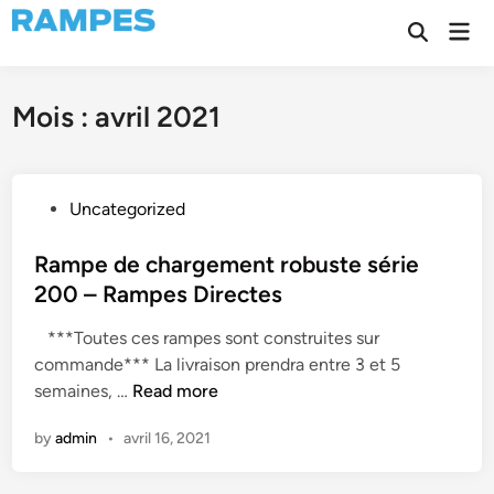
Skip
Mai
to
Open
Men
Search
content
Mois :
avril 2021
P
Uncategorized
o
s
Rampe de chargement robuste série
t
200 – Rampes Directes
e
***Toutes ces rampes sont construites sur
d
commande*** La livraison prendra entre 3 et 5
i
R
semaines, …
Read more
n
a
by
admin
•
avril 16, 2021
m
p