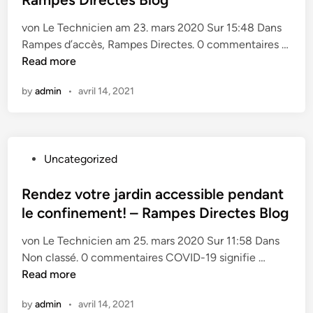
e
p
e
s
s
e
von Le Technicien am 23. mars 2020 Sur 15:48 Dans
d
d
é
s
Rampes d’accès, Rampes Directes. 0 commentaires …
i
e
r
D
N
Read more
n
c
i
i
o
â
e
r
by
admin
•
avril 14, 2021
u
b
1
e
v
l
8
c
e
e
5
t
l
s
–
e
P
Uncategorized
l
a
R
s
o
e
d
a
s
Rendez votre jardin accessible pendant
A
a
m
t
le confinement! – Rampes Directes Blog
l
p
p
e
e
t
e
von Le Technicien am 25. mars 2020 Sur 11:58 Dans
d
r
é
s
R
Non classé. 0 commentaires COVID-19 signifie …
i
t
s
D
e
Read more
n
e
a
i
n
:
u
r
by
admin
•
avril 14, 2021
d
L