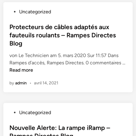
r
e
d
o
P
Uncategorized
c
e
b
o
t
c
u
s
Protecteurs de câbles adaptés aux
e
h
s
t
fauteuils roulants – Rampes Directes
s
a
t
e
r
Blog
e
d
g
s
i
von Le Technicien am 5. mars 2020 Sur 11:57 Dans
e
é
n
Rampes d’accès, Rampes Directes. 0 commentaires …
m
r
P
Read more
e
i
r
n
e
by
admin
•
avril 14, 2021
o
t
2
t
r
3
e
o
0
c
b
–
P
Uncategorized
t
u
R
o
e
s
a
s
Nouvelle Alerte: La rampe iRamp –
u
t
m
t
Rampes Directes Blog
r