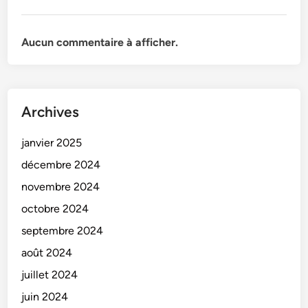
e
(
)
c
5
m
Aucun commentaire à afficher.
7
a
9
i
0
n
m
c
Archives
m
o
x
u
janvier 2025
1
r
0
décembre 2024
a
0
novembre 2024
n
0
t
octobre 2024
m
e
m
septembre 2024
(
)
août 2024
4
7
juillet 2024
9
juin 2024
0