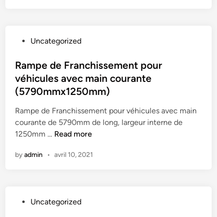
x
e
e
a
f
c
z
r
a
t
v
a
u
e
P
Uncategorized
o
m
t
s
o
t
p
e
s
Rampe de Franchissement pour
r
e
u
t
véhicules avec main courante
e
i
i
e
j
(5790mmx1250mm)
R
l
d
a
a
s
i
Rampe de Franchissement pour véhicules avec main
r
m
r
n
courante de 5790mm de long, largeur interne de
d
p
o
R
1250mm …
Read more
i
–
u
a
n
R
l
by
admin
•
avril 10, 2021
m
a
a
a
p
c
m
n
e
c
p
t
d
e
e
s
P
Uncategorized
e
s
s
–
o
F
s