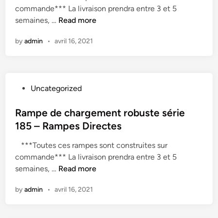
e
commande*** La livraison prendra entre 3 et 5
i
m
s
R
semaines, …
Read more
n
i
é
a
u
r
by
admin
•
avril 16, 2021
m
m
i
p
e
e
2
d
0
P
Uncategorized
e
0
o
c
–
s
Rampe de chargement robuste série
h
R
t
185 – Rampes Directes
a
a
e
r
m
***Toutes ces rampes sont construites sur
d
g
p
commande*** La livraison prendra entre 3 et 5
i
e
e
R
semaines, …
Read more
n
m
s
a
e
by
admin
•
avril 16, 2021
D
m
n
i
p
t
r
e