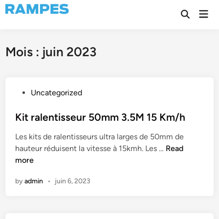
Skip
Mai
to
Open
Men
Search
content
Mois :
juin 2023
P
Uncategorized
o
s
Kit ralentisseur 50mm 3.5M 15 Km/h
t
Les kits de ralentisseurs ultra larges de 50mm de
e
K
hauteur réduisent la vitesse à 15kmh. Les …
Read
d
i
more
i
t
n
by
admin
•
juin 6, 2023
r
a
l
e