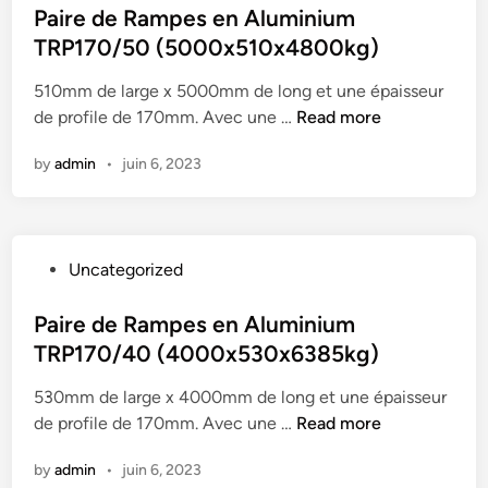
p
a
s
Paire de Rampes en Aluminium
a
s
c
t
TRP170/50 (5000x510x4800kg)
m
f
k
e
p
o
s
510mm de large x 5000mm de long et une épaisseur
d
e
r
(
P
de profile de 170mm. Avec une …
Read more
i
s
S
4
a
n
e
t
by
admin
•
juin 6, 2023
5
i
n
e
0
r
A
e
0
e
l
l
m
d
u
T
P
Uncategorized
m
e
m
r
o
x
R
i
a
s
Paire de Rampes en Aluminium
6
a
n
c
t
0
TRP170/40 (4000x530x6385kg)
m
i
k
e
0
p
u
s
530mm de large x 4000mm de long et une épaisseur
d
m
e
m
(
P
de profile de 170mm. Avec une …
Read more
i
m
s
(
3
a
n
x
e
2
by
admin
•
juin 6, 2023
5
i
1
n