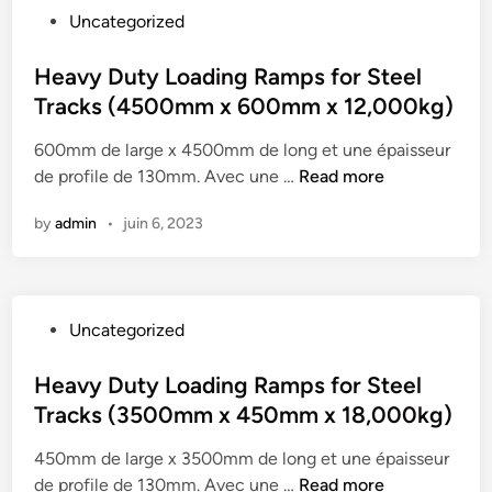
P
Uncategorized
n
o
t
s
Heavy Duty Loading Ramps for Steel
i
t
Tracks (4500mm x 600mm x 12,000kg)
s
e
s
600mm de large x 4500mm de long et une épaisseur
d
e
H
de profile de 130mm. Avec une …
Read more
i
u
e
n
r
by
admin
•
juin 6, 2023
a
5
v
0
y
m
D
m
P
Uncategorized
u
3
o
t
.
s
Heavy Duty Loading Ramps for Steel
y
5
t
Tracks (3500mm x 450mm x 18,000kg)
L
M
e
o
1
450mm de large x 3500mm de long et une épaisseur
d
a
5
H
de profile de 130mm. Avec une …
Read more
i
d