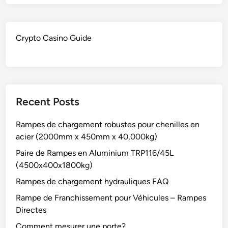
g
m
e
x
t
8
o
Crypto Casino Guide
8
O
7
v
0
e
k
r
g
-
Recent Posts
)
S
i
Rampes de chargement robustes pour chenilles en
z
acier (2000mm x 450mm x 40,000kg)
e
Paire de Rampes en Aluminium TRP116/45L
d
(4500x400x1800kg)
A
Rampes de chargement hydrauliques FAQ
i
r
Rampe de Franchissement pour Véhicules – Rampes
c
Directes
r
Comment mesurer une porte?