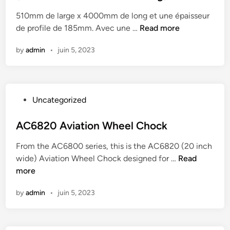
(
e
)
p
)
u
5
510mm de large x 4000mm de long et une épaisseur
d
e
m
0
P
de profile de 185mm. Avec une …
Read more
i
s
T
0
a
n
e
R
by
admin
•
juin 5, 2023
0
i
n
P
x
r
A
1
5
e
l
7
1
d
u
0
P
Uncategorized
0
e
m
/
o
x
R
i
4
s
AC6820 Aviation Wheel Chock
4
a
n
0
t
8
m
i
(
From the AC6800 series, this is the AC6820 (20 inch
e
0
p
u
4
A
wide) Aviation Wheel Chock designed for …
Read
d
0
e
m
0
C
more
i
k
s
(
0
6
n
g
e
2
by
admin
•
juin 5, 2023
0
8
)
n
5
x
2
A
0
5
0
l
0