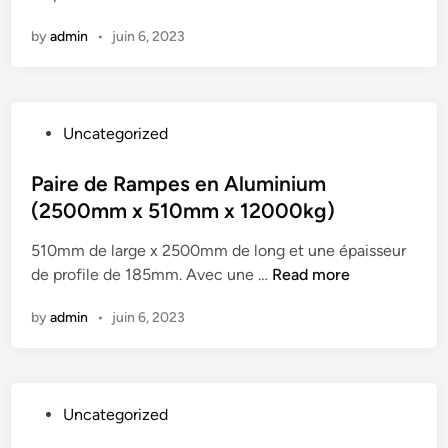
K
e
n
i
m
by
admin
•
juin 6, 2023
a
n
/
v
g
h
y
R
D
a
P
Uncategorized
u
m
o
t
p
s
Paire de Rampes en Aluminium
y
s
t
(2500mm x 510mm x 12000kg)
L
f
e
o
o
510mm de large x 2500mm de long et une épaisseur
d
a
r
P
de profile de 185mm. Avec une …
Read more
i
d
S
a
n
i
t
by
admin
•
juin 6, 2023
i
n
e
r
g
e
e
R
l
d
a
T
P
Uncategorized
e
m
r
o
R