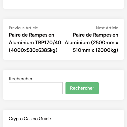
Navigation
Previous
Nex
Previous Article
Next Article
article:
artic
Paire de Rampes en
Paire de Rampes en
de
Aluminium TRP170/40
Aluminium (2500mm x
l’article
(4000x530x6385kg)
510mm x 12000kg)
Rechercher
Rechercher
Crypto Casino Guide