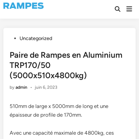
Skip
Mai
to
Open
Men
Search
content
Posted
Uncategorized
in
Paire de Rampes en Aluminium
TRP170/50
(5000x510x4800kg)
by
admin
•
juin 6, 2023
510mm de large x 5000mm de long et une
épaisseur de profile de 170mm.
Avec une capacité maximale de 4800kg, ces