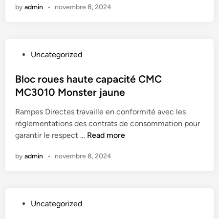
0
by
admin
•
novembre 8, 2024
e
r
t
0
,
e
e
m
f
d
s
m
o
e
–
P
Uncategorized
u
R
R
o
r
a
a
s
Bloc roues haute capacité CMC
g
m
m
t
MC3010 Monster jaune
o
p
p
e
n
e
e
Rampes Directes travaille en conformité avec les
d
,
s
s
réglementations des contrats de consommation pour
i
v
e
D
B
garantir le respect …
Read more
n
é
n
i
l
h
A
r
by
admin
•
novembre 8, 2024
o
i
l
e
c
c
u
c
r
u
m
t
o
l
i
e
P
Uncategorized
u
e
n
s
o
e