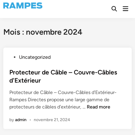
Skip
Mai
to
Open
Men
Search
content
Mois :
novembre 2024
P
Uncategorized
o
s
Protecteur de Câble – Couvre-Câbles
t
d'Extérieur
e
Protecteur de Câble – Couvre-Câbles d’Extérieur-
d
Rampes Directes propose une large gamme de
i
P
protecteurs de câbles d’extérieur, …
Read more
n
r
by
admin
•
novembre 21, 2024
o
t