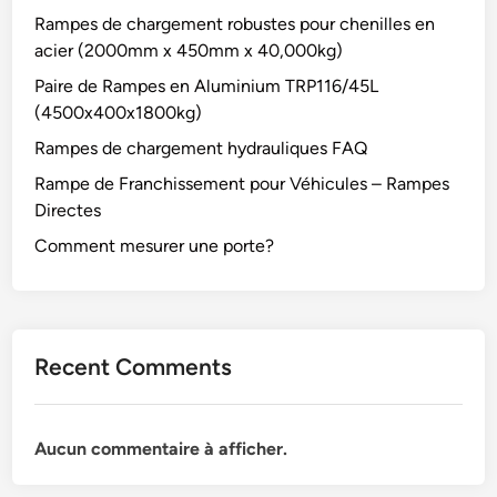
(
s
R
Rampes de chargement robustes pour chenilles en
4
acier (2000mm x 450mm x 40,000kg)
5
0
Paire de Rampes en Aluminium TRP116/45L
0
(4500x400x1800kg)
x
Rampes de chargement hydrauliques FAQ
3
Rampe de Franchissement pour Véhicules – Rampes
6
Directes
0
x
Comment mesurer une porte?
1
8
0
0
Recent Comments
k
g
)
Aucun commentaire à afficher.