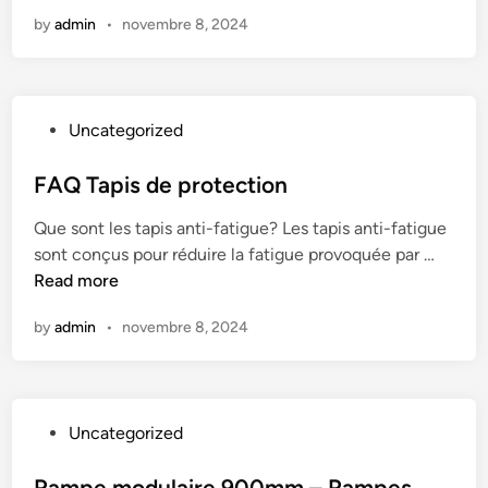
a
C
s
by
admin
•
novembre 8, 2024
m
h
p
a
e
r
s
g
P
Uncategorized
d
e
o
'
m
s
FAQ Tapis de protection
a
e
t
c
n
Que sont les tapis anti-fatigue? Les tapis anti-fatigue
e
c
t
F
sont conçus pour réduire la fatigue provoquée par …
d
è
-
A
Read more
i
s
J
Q
n
,
u
by
admin
•
novembre 8, 2024
T
r
s
a
a
q
p
m
u
i
p
'
P
Uncategorized
s
e
à
o
d
s
1
s
Rampe modulaire 900mm – Rampes