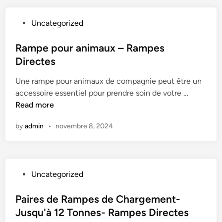
e
c
P
Uncategorized
t
o
e
s
Rampe pour animaux – Rampes
u
t
Directes
r
e
d
Une rampe pour animaux de compagnie peut être un
d
e
R
accessoire essentiel pour prendre soin de votre …
i
C
a
Read more
n
â
m
b
by
admin
•
novembre 8, 2024
p
l
e
e
p
–
o
C
P
Uncategorized
u
o
o
r
u
s
Paires de Rampes de Chargement-
a
v
t
Jusqu'à 12 Tonnes- Rampes Directes
n
r
e