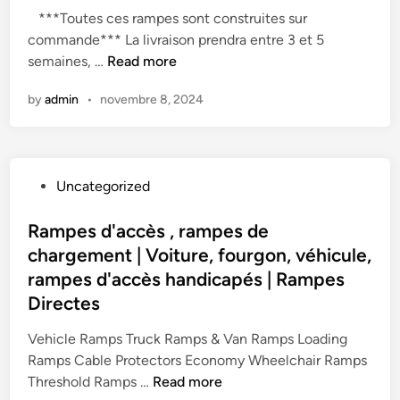
i
e
***Toutes ces rampes sont construites sur
d
m
-
commande*** La livraison prendra entre 3 et 5
i
a
C
P
semaines, …
Read more
n
u
â
a
x
b
by
admin
•
novembre 8, 2024
i
–
l
r
R
e
e
a
s
s
m
d
P
Uncategorized
d
p
'
o
e
e
E
s
Rampes d'accès , rampes de
R
s
x
t
chargement | Voiture, fourgon, véhicule,
a
D
t
e
m
rampes d'accès handicapés | Rampes
i
é
d
p
Directes
r
r
i
e
e
i
n
Vehicle Ramps Truck Ramps & Van Ramps Loading
s
c
e
Ramps Cable Protectors Economy Wheelchair Ramps
d
t
u
R
Threshold Ramps …
e
Read more
e
r