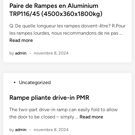
,
i
s
Paire de Rampes en Aluminium
s
r
u
t
TRP116/45 (4500x360x1800kg)
h
a
m
e
a
m
(
Q. De quelle longueur les rampes doivent-être? R.Pour
d
u
p
2
P
les rampes lourdes, nous recommandons de ne pas …
i
t
e
5
a
Read more
n
e
s
0
i
c
d
0
by
admin
•
novembre 8, 2024
r
a
'
x
e
p
a
4
d
a
c
8
e
c
c
0
P
Uncategorized
R
i
è
x
o
a
t
s
5
s
Rampe pliante drive-in PMR
m
é
h
0
t
p
C
a
0
The two-part drive-in ramp can easily fold to allow
e
e
M
n
R
0
the door to be closed – simply …
Read more
d
s
C
d
a
k
i
e
M
by
admin
•
novembre 8, 2024
i
m
g
n
n