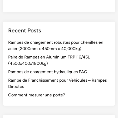
d
c
e
u
r
r
V
i
u
Recent Posts
t
l
é
c
Rampes de chargement robustes pour chenilles en
a
acier (2000mm x 450mm x 40,000kg)
n
Paire de Rampes en Aluminium TRP116/45L
i
(4500x400x1800kg)
z
é
Rampes de chargement hydrauliques FAQ
Rampe de Franchissement pour Véhicules – Rampes
Directes
Comment mesurer une porte?