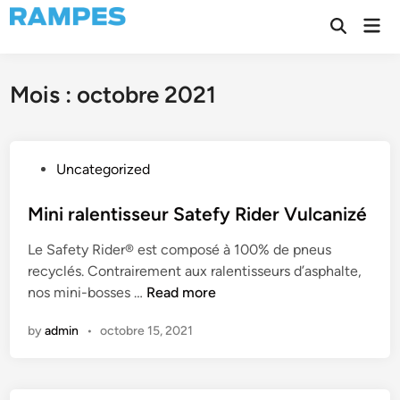
Skip
Mai
to
Open
Men
Search
content
Mois :
octobre 2021
P
Uncategorized
o
s
Mini ralentisseur Satefy Rider Vulcanizé
t
Le Safety Rider® est composé à 100% de pneus
e
recyclés. Contrairement aux ralentisseurs d’asphalte,
d
M
nos mini-bosses …
Read more
i
i
n
by
admin
•
octobre 15, 2021
n
i
r
a