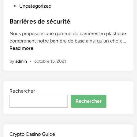
P
Uncategorized
l
o
e
s
Barrières de sécurité
n
t
t
Nous proposons une gamme de barrières en plastique
e
i
comprenant notre barrière de base ainsi qu’un choix …
d
s
B
Read more
i
s
a
n
e
by
admin
•
octobre 15, 2021
r
u
r
r
i
S
è
a
Rechercher
r
t
e
Rechercher
e
s
f
d
y
e
R
s
i
Crypto Casino Guide
é