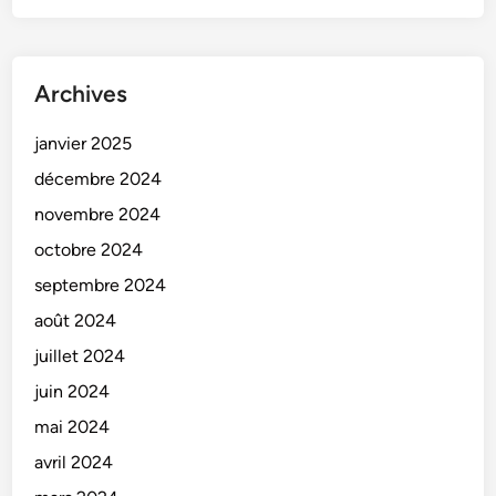
a
0
m
8
p
0
e
k
Archives
s
g
D
)
janvier 2025
i
décembre 2024
r
novembre 2024
e
c
octobre 2024
t
septembre 2024
e
août 2024
s
juillet 2024
juin 2024
mai 2024
avril 2024