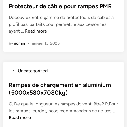
d
0
s
Protecteur de câble pour rampes PMR
a
e
(
t
m
c
4
Découvrez notre gamme de protecteurs de câbles à
e
p
h
0
profil bas, parfaits pour permettre aux personnes
d
e
a
c
P
ayant …
Read more
i
s
r
m
r
n
d
g
by
admin
•
janvier 13, 2025
l
o
e
e
o
t
C
m
n
e
h
e
g
c
a
n
P
Uncategorized
,
t
r
t
o
7
e
g
|
s
Rampes de chargement en aluminium
0
u
e
V
t
c
(5000x580x7080kg)
r
m
o
e
m
d
e
i
Q. De quelle longueur les rampes doivent-être? R.Pour
d
l
e
n
t
R
les rampes lourdes, nous recommandons de ne pas …
i
a
c
t
u
a
Read more
n
r
â
P
r
m
g
b