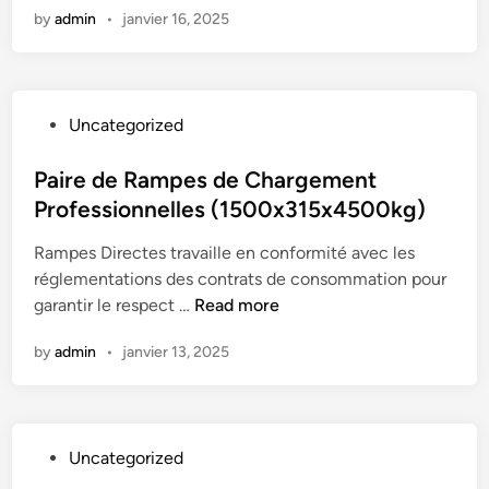
b
D
by
admin
•
janvier 16, 2025
m
r
i
p
e
r
e
d
e
s
e
c
P
Uncategorized
d
v
t
o
'
e
e
s
Paire de Rampes de Chargement
a
r
s
t
Professionnelles (1500x315x4500kg)
c
r
e
c
e
Rampes Directes travaille en conformité avec les
d
è
T
réglementations des contrats de consommation pour
i
s
R
P
garantir le respect …
Read more
n
,
P
a
r
-
by
admin
•
janvier 13, 2025
i
a
N
r
m
B
e
p
R
d
e
4
P
Uncategorized
e
s
0
o
R