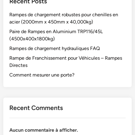
Recent Posts
0
r
u
x
a
m
Rampes de chargement robustes pour chenilles en
3
m
i
acier (2000mm x 450mm x 40,000kg)
1
p
n
Paire de Rampes en Aluminium TRP116/45L
5
e
i
(4500x400x1800kg)
x
s
u
4
Rampes de chargement hydrauliques FAQ
d
m
5
'
(
Rampe de Franchissement pour Véhicules – Rampes
0
a
5
Directes
0
c
0
Comment mesurer une porte?
k
c
0
g
è
0
)
s
x
P
5
Recent Comments
M
8
R
0
|
x
R
7
Aucun commentaire à afficher.