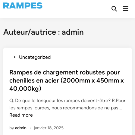
Skip
Mai
to
Open
Men
Search
content
Auteur/autrice :
admin
P
Uncategorized
o
s
Rampes de chargement robustes pour
t
chenilles en acier (2000mm x 450mm x
e
40,000kg)
d
i
Q. De quelle longueur les rampes doivent-être? R.Pour
n
R
les rampes lourdes, nous recommandons de ne pas …
a
Read more
m
by
admin
•
janvier 18, 2025
p