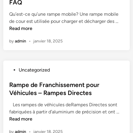
t
FAQ
p
t
e
e
e
Qu’est-ce qu’une rampe mobile? Une rampe mobile
d
s
s
R
de cour est utilisée pour charger et décharger des …
i
e
p
a
Read more
n
n
o
m
A
u
by
admin
•
janvier 18, 2025
p
l
r
e
u
c
s
m
h
d
i
e
P
Uncategorized
e
n
n
o
c
i
i
s
Rampe de Franchissement pour
h
u
l
t
Véhicules – Rampes Directes
a
m
l
e
r
T
e
Les rampes de véhicules deRampes Directes sont
d
g
R
s
R
fabriquées à partir d’aluminium de précision et ont …
i
e
P
e
a
Read more
n
m
1
n
m
e
1
by
admin
•
janvier 18, 2025
a
p