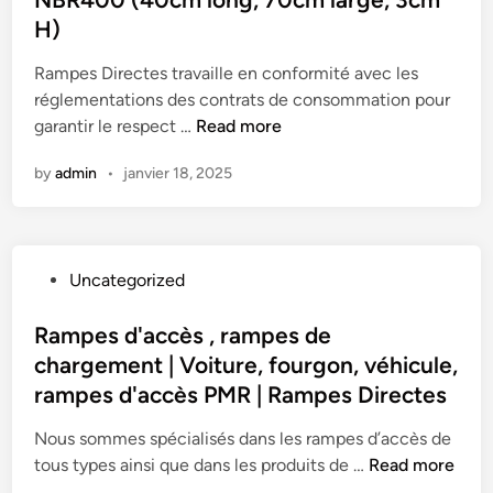
4
o
e
r
k
H)
0
u
d
e
g
,
r
i
Rampes Directes travaille en conformité avec les
r
)
0
V
n
réglementations des contrats de consommation pour
u
0
é
R
garantir le respect …
Read more
n
0
h
a
e
k
i
by
admin
•
janvier 18, 2025
m
p
g
c
p
o
)
u
e
r
l
d
t
e
P
Uncategorized
e
e
s
o
s
?
–
s
Rampes d'accès , rampes de
e
R
t
chargement | Voiture, fourgon, véhicule,
u
a
e
i
rampes d'accès PMR | Rampes Directes
m
d
l
p
i
Nous sommes spécialisés dans les rampes d’accès de
F
e
n
R
tous types ainsi que dans les produits de …
Read more
i
s
a