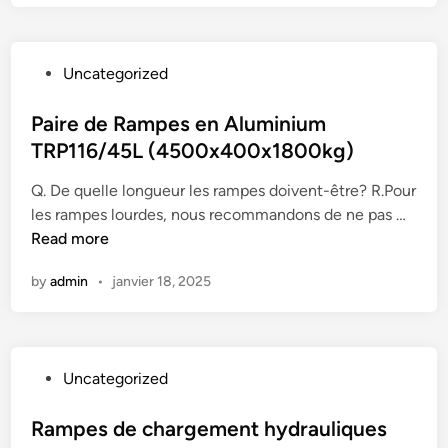
e
s
d
P
Uncategorized
e
o
c
s
Paire de Rampes en Aluminium
h
t
TRP116/45L (4500x400x1800kg)
a
e
r
Q. De quelle longueur les rampes doivent-être? R.Pour
d
g
P
les rampes lourdes, nous recommandons de ne pas …
i
e
a
Read more
n
m
i
e
by
admin
•
janvier 18, 2025
r
n
e
t
d
r
e
o
P
Uncategorized
R
b
o
a
u
s
Rampes de chargement hydrauliques
m
s