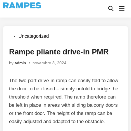
Skip
Mai
to
Open
Men
Search
content
Posted
Uncategorized
in
Rampe pliante drive-in PMR
by
admin
•
novembre 8, 2024
The two-part drive-in ramp can easily fold to allow
the door to be closed – simply unfold to bridge the
threshold when required. The ramp therefore can
be left in place in areas with sliding balcony doors
or the front door. The height of the ramp can be
easily adjusted and adapted to the obstacle.