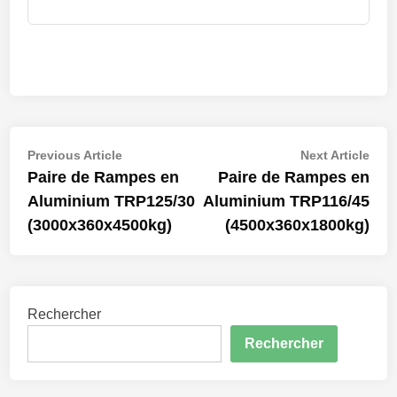
Navigation
Previous
Nex
Previous Article
Next Article
article:
artic
Paire de Rampes en
Paire de Rampes en
de
Aluminium TRP125/30
Aluminium TRP116/45
l’article
(3000x360x4500kg)
(4500x360x1800kg)
Rechercher
Rechercher