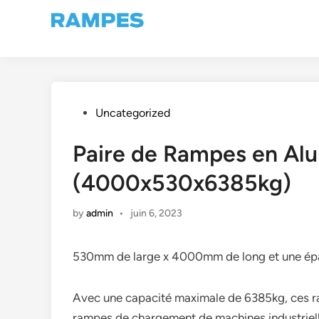
Skip
to
content
Posted
Uncategorized
in
Paire de Rampes en Al
(4000x530x6385kg)
by
admin
•
juin 6, 2023
530mm de large x 4000mm de long et une épa
Avec une capacité maximale de 6385kg, ces ram
rampes de chargement de machines industrielle