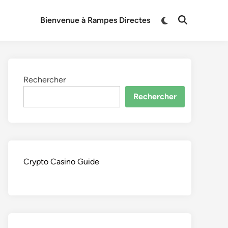
Switch
Bienvenue à Rampes Directes
Open
to
Search
dark
mode
Rechercher
Rechercher
Crypto Casino Guide