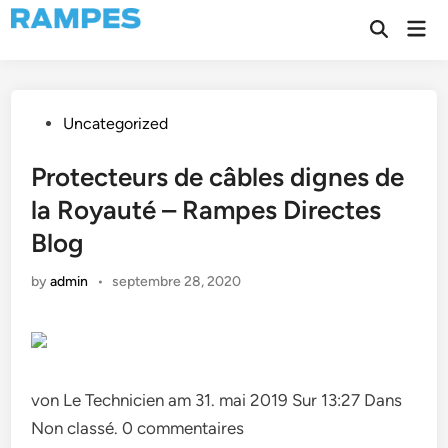
Skip
Mai
to
Open
Men
Search
content
Posted
Uncategorized
in
Protecteurs de câbles dignes de
la Royauté – Rampes Directes
Blog
by
admin
•
septembre 28, 2020
von Le Technicien am 31. mai 2019 Sur 13:27 Dans
Non classé. 0 commentaires