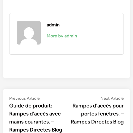
admin
More by admin
Navigation
Previous
Nex
Previous Article
Next Article
article:
artic
Guide de produit:
Rampes d'accès pour
de
Rampes d’accès avec
portes fenêtres. –
l’article
mains courantes. –
Rampes Directes Blog
Rampes Directes Blog