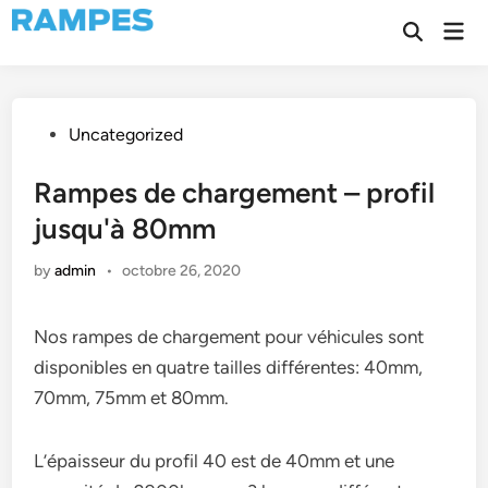
Skip
Mai
to
Open
Men
Search
content
Posted
Uncategorized
in
Rampes de chargement – profil
jusqu'à 80mm
by
admin
•
octobre 26, 2020
Nos rampes de chargement pour véhicules sont
disponibles en quatre tailles différentes: 40mm,
70mm, 75mm et 80mm.
L’épaisseur du profil 40 est de 40mm et une