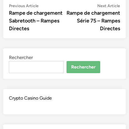
Navigation
Previous
Nex
Previous Article
Next Article
article:
artic
Rampe de chargement
Rampe de chargement
de
Sabretooth – Rampes
Série 75 – Rampes
l’article
Directes
Directes
Rechercher
Rechercher
Crypto Casino Guide