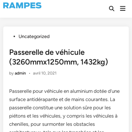
Skip
Mai
to
Open
Men
Search
content
Posted
Uncategorized
in
Passerelle de véhicule
(3260mmx1250mm, 1432kg)
by
admin
•
avril 10, 2021
Passerelle pour véhicule en aluminium dotée d’une
surface antidérapante et de mains courantes. La
passerelle constitue une solution sûre pour les
piétons et les véhicules, y compris les véhicules à
chenilles, pour surmonter les obstacles