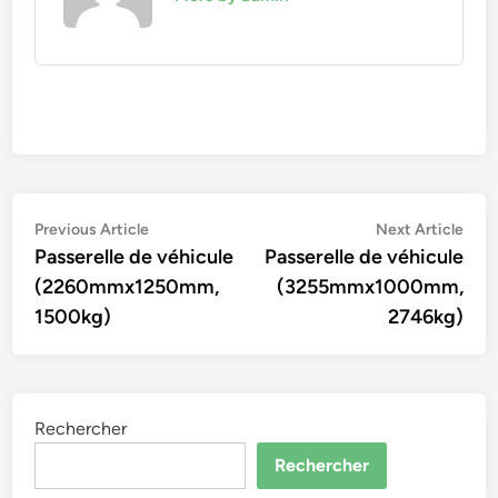
Navigation
Previous
Nex
Previous Article
Next Article
article:
artic
Passerelle de véhicule
Passerelle de véhicule
de
(2260mmx1250mm,
(3255mmx1000mm,
l’article
1500kg)
2746kg)
Rechercher
Rechercher