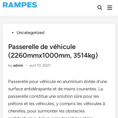
Skip
Mai
to
Open
Men
Search
content
Posted
Uncategorized
in
Passerelle de véhicule
(2260mmx1000mm, 3514kg)
by
admin
•
avril 10, 2021
Passerelle pour véhicule en aluminium dotée d’une
surface antidérapante et de mains courantes. La
passerelle constitue une solution sûre pour les
piétons et les véhicules, y compris les véhicules à
chenilles, pour surmonter les obstacles