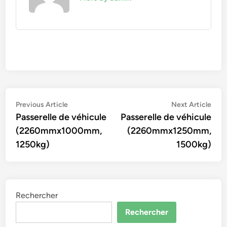
Navigation
Previous
Nex
Previous Article
Next Article
article:
artic
Passerelle de véhicule
Passerelle de véhicule
de
(2260mmx1000mm,
(2260mmx1250mm,
l’article
1250kg)
1500kg)
Rechercher
Rechercher