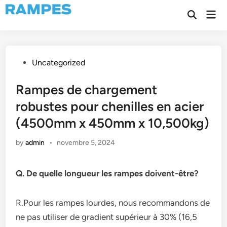
Skip
Mai
to
Open
Men
Search
content
Posted
Uncategorized
in
Rampes de chargement
robustes pour chenilles en acier
(4500mm x 450mm x 10,500kg)
by
admin
•
novembre 5, 2024
Q. De quelle longueur les rampes doivent-être?
R.Pour les rampes lourdes, nous recommandons de
ne pas utiliser de gradient supérieur à 30% (16,5