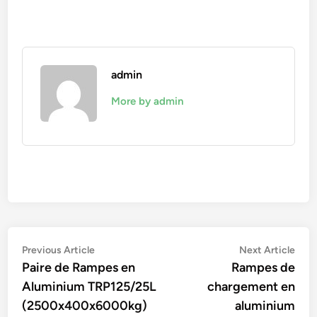
admin
More by admin
Navigation
Previous
Nex
Previous Article
Next Article
article:
artic
Paire de Rampes en
Rampes de
de
Aluminium TRP125/25L
chargement en
l’article
(2500x400x6000kg)
aluminium