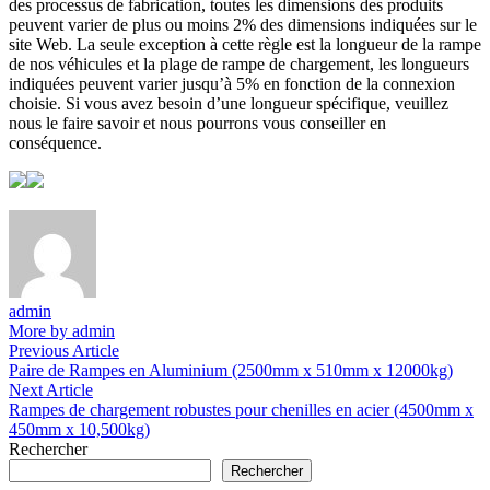
des processus de fabrication, toutes les dimensions des produits
peuvent varier de plus ou moins 2% des dimensions indiquées sur le
site Web. La seule exception à cette règle est la longueur de la rampe
de nos véhicules et la plage de rampe de chargement, les longueurs
indiquées peuvent varier jusqu’à 5% en fonction de la connexion
choisie. Si vous avez besoin d’une longueur spécifique, veuillez
nous le faire savoir et nous pourrons vous conseiller en
conséquence.
admin
More by admin
Navigation
Previous
Previous Article
article:
Paire de Rampes en Aluminium (2500mm x 510mm x 12000kg)
de
Next
Next Article
l’article
article:
Rampes de chargement robustes pour chenilles en acier (4500mm x
450mm x 10,500kg)
Rechercher
Rechercher