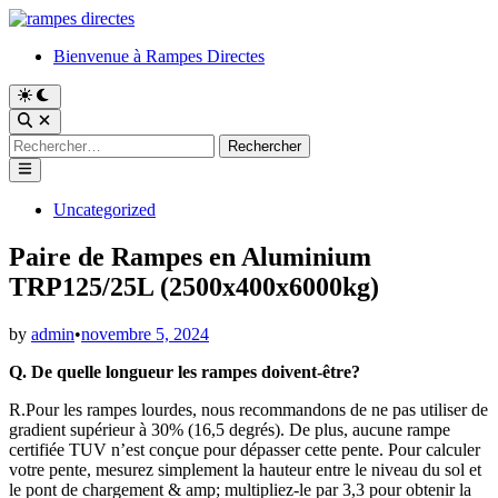
Skip
to
Bienvenue à Rampes Directes
content
Switch
to
Open
dark
Search
Rechercher :
mode
Main
Menu
Posted
Uncategorized
in
Paire de Rampes en Aluminium
TRP125/25L (2500x400x6000kg)
by
admin
•
novembre 5, 2024
Q. De quelle longueur les rampes doivent-être?
R.Pour les rampes lourdes, nous recommandons de ne pas utiliser de
gradient supérieur à 30% (16,5 degrés). De plus, aucune rampe
certifiée TUV n’est conçue pour dépasser cette pente. Pour calculer
votre pente, mesurez simplement la hauteur entre le niveau du sol et
le pont de chargement & amp; multipliez-le par 3,3 pour obtenir la