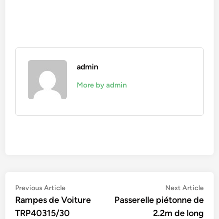
admin
More by admin
Navigation
Previous
Nex
Previous Article
Next Article
article:
artic
Rampes de Voiture
Passerelle piétonne de
de
TRP40315/30
2.2m de long