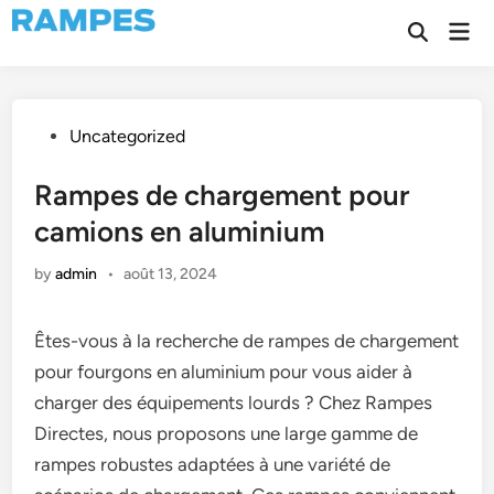
Skip
Mai
to
Open
Men
Search
content
Posted
Uncategorized
in
Rampes de chargement pour
camions en aluminium
by
admin
•
août 13, 2024
Êtes-vous à la recherche de rampes de chargement
pour fourgons en aluminium pour vous aider à
charger des équipements lourds ? Chez Rampes
Directes, nous proposons une large gamme de
rampes robustes adaptées à une variété de