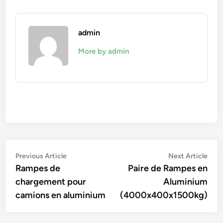
admin
More by admin
Navigation
Previous
Nex
Previous Article
Next Article
article:
artic
Rampes de
Paire de Rampes en
de
chargement pour
Aluminium
l’article
camions en aluminium
(4000x400x1500kg)