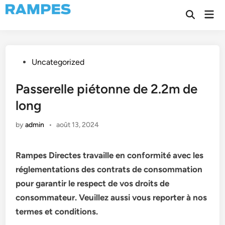
Skip
Mai
to
Open
Men
Search
content
Posted
Uncategorized
in
Passerelle piétonne de 2.2m de
long
by
admin
•
août 13, 2024
Rampes Directes travaille en conformité avec les
réglementations des contrats de consommation
pour garantir le respect de vos droits de
consommateur. Veuillez aussi vous reporter à nos
termes et conditions.