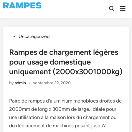
Skip
Mai
to
Open
Men
Search
content
Posted
Uncategorized
in
Rampes de chargement légères
pour usage domestique
uniquement (2000x3001000kg)
by
admin
•
septembre 22, 2020
Paire de rampes d’aluminium monoblocs droites de
2000mm de long x 300mm de large. Idéale pour
une utilisation à la maison lors du chargement ou
du déplacement de machines pesant jusqu’à