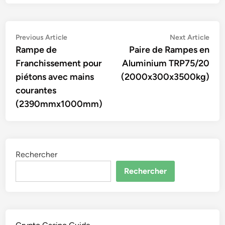
Navigation
Previous
Nex
Previous Article
Next Article
article:
artic
Rampe de
Paire de Rampes en
de
Franchissement pour
Aluminium TRP75/20
l’article
piétons avec mains
(2000x300x3500kg)
courantes
(2390mmx1000mm)
Rechercher
Rechercher