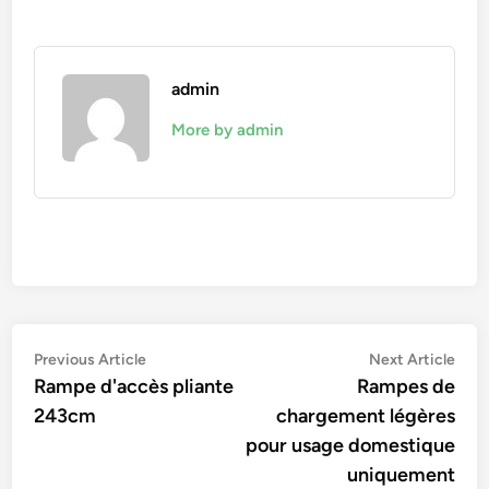
admin
More by admin
Navigation
Previous
Nex
Previous Article
Next Article
article:
artic
Rampe d'accès pliante
Rampes de
de
243cm
chargement légères
l’article
pour usage domestique
uniquement