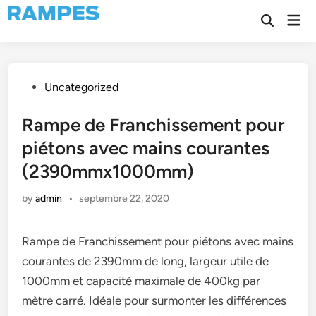
Skip
Mai
to
Open
Men
Search
content
Posted
Uncategorized
in
Rampe de Franchissement pour
piétons avec mains courantes
(2390mmx1000mm)
by
admin
•
septembre 22, 2020
Rampe de Franchissement pour piétons avec mains
courantes de 2390mm de long, largeur utile de
1000mm et capacité maximale de 400kg par
mètre carré. Idéale pour surmonter les différences