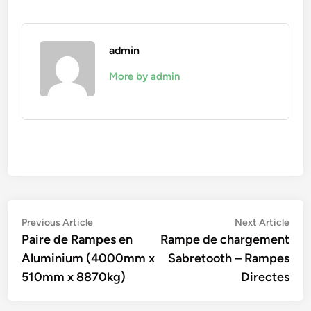
admin
More by admin
Navigation
Previous
Nex
Previous Article
Next Article
article:
artic
Paire de Rampes en
Rampe de chargement
de
Aluminium (4000mm x
Sabretooth – Rampes
l’article
510mm x 8870kg)
Directes