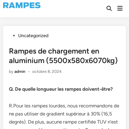
Skip
Mai
to
Open
Men
Search
content
Posted
Uncategorized
in
Rampes de chargement en
aluminium (5500x580x6070kg)
by
admin
•
octobre 8, 2024
Q. De quelle longueur les rampes doivent-être?
R.Pour les rampes lourdes, nous recommandons de
ne pas utiliser de gradient supérieur à 30% (16,5
degrés). De plus, aucune rampe certifiée TUV n’est