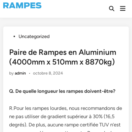
Skip
Mai
to
Open
Men
Search
content
Posted
Uncategorized
in
Paire de Rampes en Aluminium
(4000mm x 510mm x 8870kg)
by
admin
•
octobre 8, 2024
Q. De quelle longueur les rampes doivent-être?
R.Pour les rampes lourdes, nous recommandons de
ne pas utiliser de gradient supérieur à 30% (16,5
degrés). De plus, aucune rampe certifiée TUV n’est