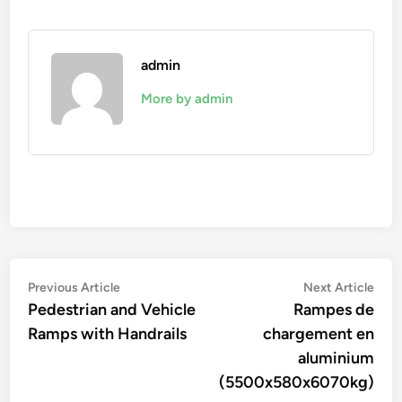
admin
More by admin
Navigation
Previous
Nex
Previous Article
Next Article
article:
artic
Pedestrian and Vehicle
Rampes de
de
Ramps with Handrails
chargement en
l’article
aluminium
(5500x580x6070kg)