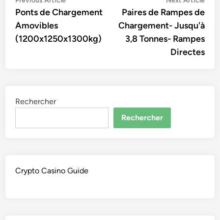
Navigation
Previous Article
Next Article
article:
artic
Ponts de Chargement
Paires de Rampes de
de
Amovibles
Chargement- Jusqu'à
l’article
(1200x1250x1300kg)
3,8 Tonnes- Rampes
Directes
Rechercher
Rechercher
Crypto Casino Guide