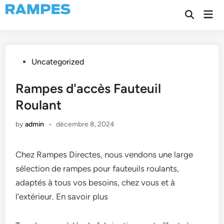
Skip
Mai
to
Open
Men
Search
content
Posted
Uncategorized
in
Rampes d'accès Fauteuil
Roulant
by
admin
•
décembre 8, 2024
Chez Rampes Directes, nous vendons une large
sélection de rampes pour fauteuils roulants,
adaptés à tous vos besoins, chez vous et à
l’extérieur. En savoir plus