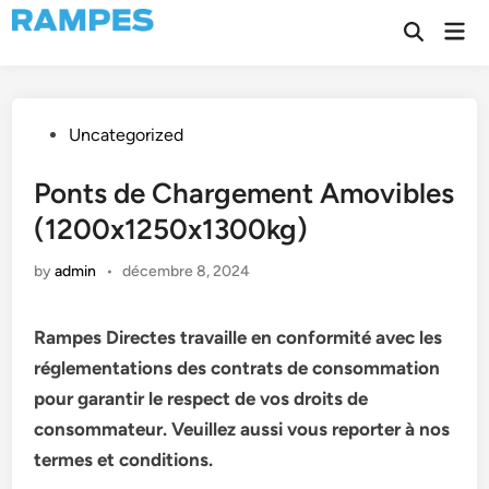
Skip
Mai
to
Open
Men
Search
content
Posted
Uncategorized
in
Ponts de Chargement Amovibles
(1200x1250x1300kg)
by
admin
•
décembre 8, 2024
Rampes Directes travaille en conformité avec les
réglementations des contrats de consommation
pour garantir le respect de vos droits de
consommateur. Veuillez aussi vous reporter à nos
termes et conditions.