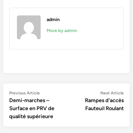
admin
More by admin
Navigation
Previous
Nex
Previous Article
Next Article
article:
artic
Demi-marches –
Rampes d'accès
de
Surface en PRV de
Fauteuil Roulant
l’article
qualité supérieure