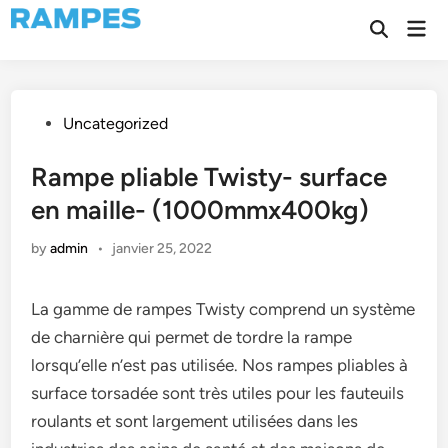
Skip
Mai
to
Open
Men
Search
content
Posted
Uncategorized
in
Rampe pliable Twisty- surface
en maille- (1000mmx400kg)
by
admin
•
janvier 25, 2022
La gamme de rampes Twisty comprend un système
de charnière qui permet de tordre la rampe
lorsqu’elle n’est pas utilisée. Nos rampes pliables à
surface torsadée sont très utiles pour les fauteuils
roulants et sont largement utilisées dans les