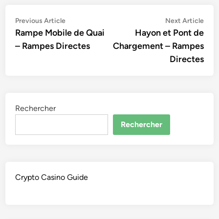
Navigation
Previous
Nex
Previous Article
Next Article
article:
artic
Rampe Mobile de Quai
Hayon et Pont de
de
– Rampes Directes
Chargement – Rampes
l’article
Directes
Rechercher
Rechercher
Crypto Casino Guide