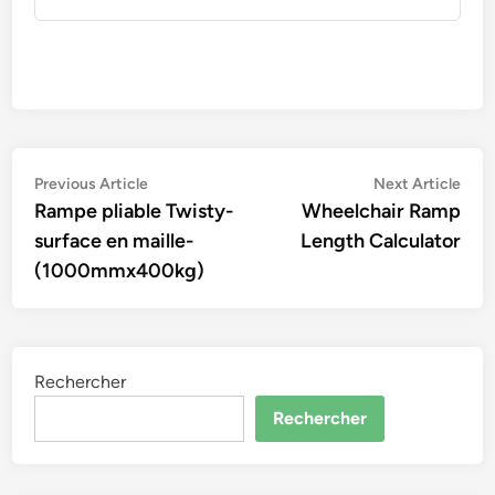
Navigation
Previous
Nex
Previous Article
Next Article
article:
artic
Rampe pliable Twisty-
Wheelchair Ramp
de
surface en maille-
Length Calculator
l’article
(1000mmx400kg)
Rechercher
Rechercher