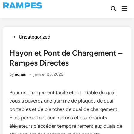
Skip
Mai
to
Open
Men
Search
content
Posted
Uncategorized
in
Hayon et Pont de Chargement –
Rampes Directes
by
admin
•
janvier 25, 2022
Pour un chargement facile et abordable du quai,
vous trouverez une gamme de plaques de quai
portables et de planches de quai de chargement.
Elles permettent aux piétons et aux chariots
élévateurs d’accéder temporairement aux quais de