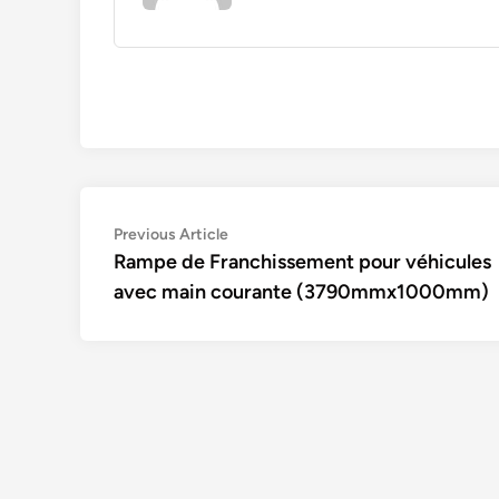
Navigation
Previous
Previous Article
article:
Rampe de Franchissement pour véhicules
de
avec main courante (3790mmx1000mm)
l’article