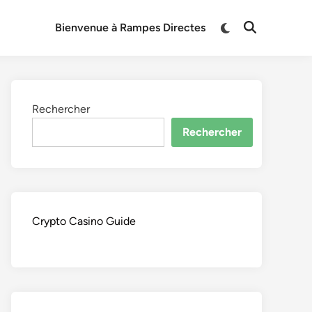
Switch
Bienvenue à Rampes Directes
Open
to
Search
dark
mode
Rechercher
Rechercher
Crypto Casino Guide