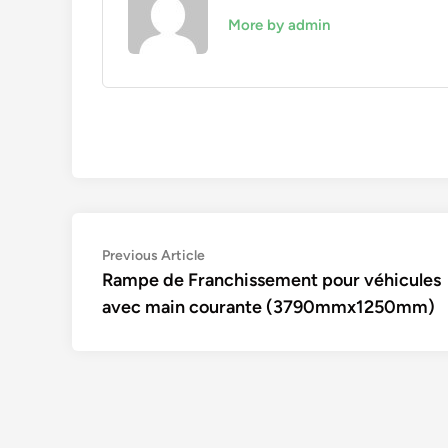
More by admin
Navigation
Previous
Previous Article
article:
Rampe de Franchissement pour véhicules
de
avec main courante (3790mmx1250mm)
l’article