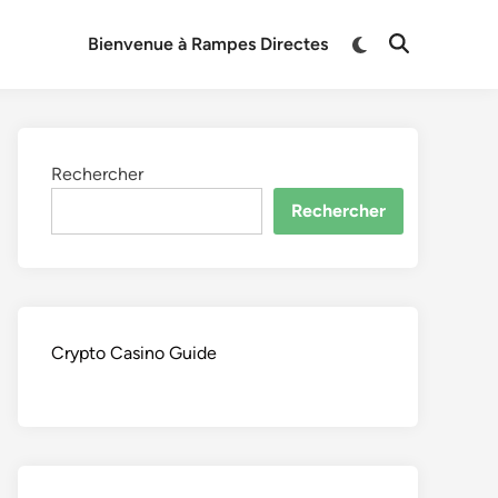
Switch
Bienvenue à Rampes Directes
Open
to
Search
dark
mode
Rechercher
Rechercher
Crypto Casino Guide