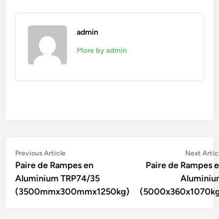
admin
More by admin
Navigation
Previous
Previous Article
Next Artic
article:
Paire de Rampes en
Paire de Rampes 
de
Aluminium TRP74/35
Alumini
l’article
(3500mmx300mmx1250kg)
(5000x360x1070kg