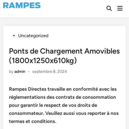
Skip
Mai
to
Open
Men
Search
content
Posted
Uncategorized
in
Ponts de Chargement Amovibles
(1800x1250x610kg)
by
admin
•
septembre 8, 2024
Rampes Directes travaille en conformité avec les
réglementations des contrats de consommation
pour garantir le respect de vos droits de
consommateur. Veuillez aussi vous reporter à nos
termes et conditions.