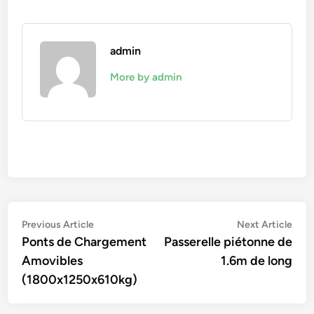
admin
More by admin
Navigation
Previous
Nex
Previous Article
Next Article
article:
artic
Ponts de Chargement
Passerelle piétonne de
de
Amovibles
1.6m de long
l’article
(1800x1250x610kg)