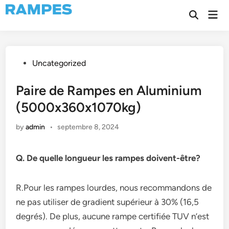
Skip
Mai
to
Open
Men
Search
content
Posted
Uncategorized
in
Paire de Rampes en Aluminium
(5000x360x1070kg)
by
admin
•
septembre 8, 2024
Q. De quelle longueur les rampes doivent-être?
R.Pour les rampes lourdes, nous recommandons de
ne pas utiliser de gradient supérieur à 30% (16,5
degrés). De plus, aucune rampe certifiée TUV n’est