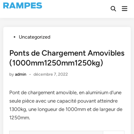
Skip
Mai
to
Open
Men
Search
content
Posted
Uncategorized
in
Ponts de Chargement Amovibles
(1000mm1250mm1250kg)
by
admin
•
décembre 7, 2022
Pont de chargement amovible, en aluminium d’une
seule pièce avec une capacité pouvant atteindre
1300kg, une longueur de 1000mm et de largeur de
1250mm.