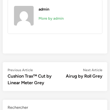
admin
More by admin
Navigation
Previous
Nex
Previous Article
Next Article
article:
artic
Cushion Trax™ Cut by
Airug by Roll Grey
de
Linear Meter Grey
l’article
Rechercher