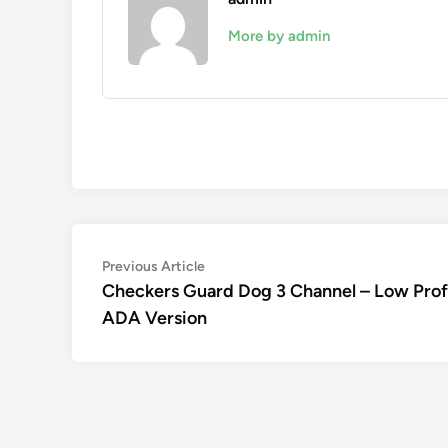
More by admin
Navigation
Previous
Previous Article
article:
Checkers Guard Dog 3 Channel – Low Prof
de
ADA Version
l’article