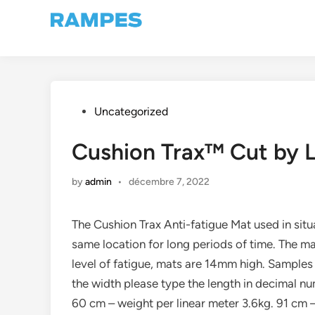
Skip
to
content
Posted
Uncategorized
in
Cushion Trax™ Cut by L
by
admin
•
décembre 7, 2022
The Cushion Trax Anti-fatigue Mat used in situ
same location for long periods of time. The m
level of fatigue, mats are 14mm high. Samples 
the width please type the length in decimal nu
60 cm – weight per linear meter 3.6kg. 91 cm 