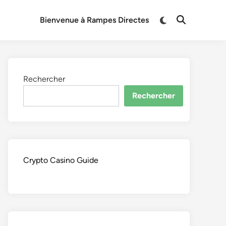
Switch
Bienvenue à Rampes Directes
Open
to
Search
dark
mode
Rechercher
Rechercher
Crypto Casino Guide