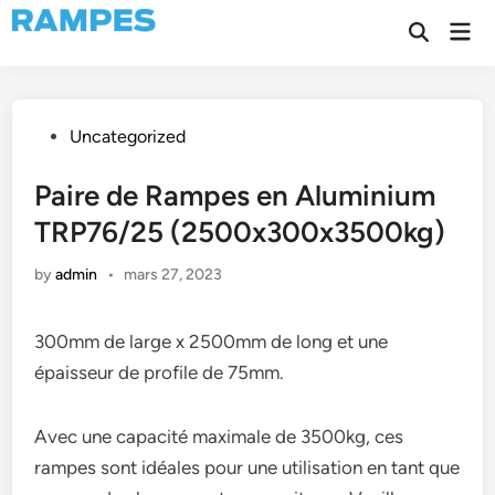
Skip
Mai
to
Open
Men
Search
content
Posted
Uncategorized
in
Paire de Rampes en Aluminium
TRP76/25 (2500x300x3500kg)
by
admin
•
mars 27, 2023
300mm de large x 2500mm de long et une
épaisseur de profile de 75mm.
Avec une capacité maximale de 3500kg, ces
rampes sont idéales pour une utilisation en tant que