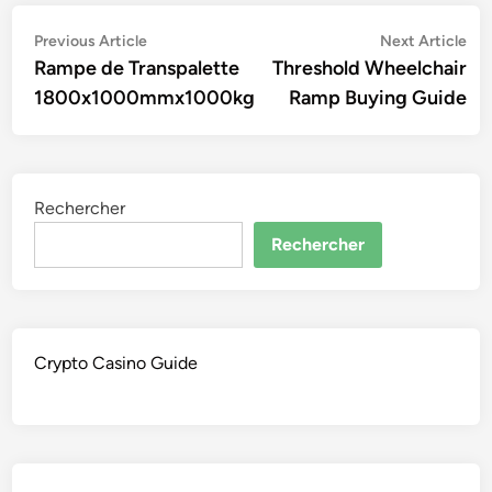
Navigation
Previous
Ne
Previous Article
Next Article
article:
art
Rampe de Transpalette
Threshold Wheelchair
de
1800x1000mmx1000kg
Ramp Buying Guide
l’article
Rechercher
Rechercher
Crypto Casino Guide