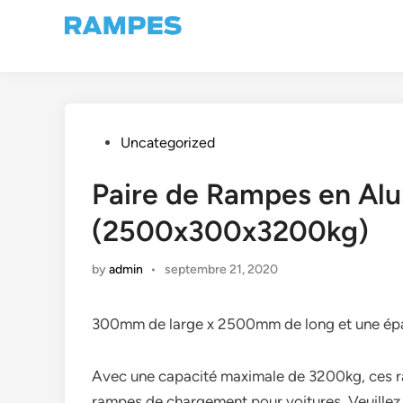
Skip
to
content
Posted
Uncategorized
in
Paire de Rampes en Al
(2500x300x3200kg)
by
admin
•
septembre 21, 2020
300mm de large x 2500mm de long et une épa
Avec une capacité maximale de 3200kg, ces ra
rampes de chargement pour voitures. Veuillez 