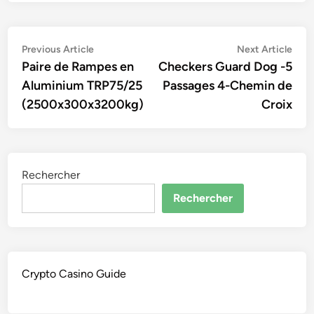
Navigation
Previous
Nex
Previous Article
Next Article
article:
artic
Paire de Rampes en
Checkers Guard Dog -5
de
Aluminium TRP75/25
Passages 4-Chemin de
l’article
(2500x300x3200kg)
Croix
Rechercher
Rechercher
Crypto Casino Guide