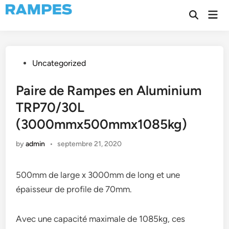
Skip
Mai
to
Open
Men
Search
content
Posted
Uncategorized
in
Paire de Rampes en Aluminium
TRP70/30L
(3000mmx500mmx1085kg)
by
admin
•
septembre 21, 2020
500mm de large x 3000mm de long et une
épaisseur de profile de 70mm.
Avec une capacité maximale de 1085kg, ces