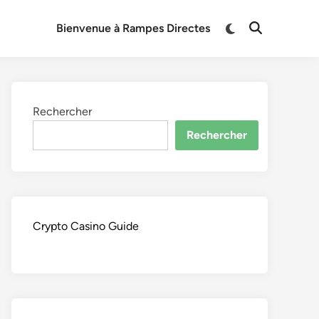
Switch
Bienvenue à Rampes Directes
Open
to
Search
dark
mode
Rechercher
Rechercher
Crypto Casino Guide