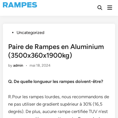
Skip
Mai
to
Open
Men
Search
content
Posted
Uncategorized
in
Paire de Rampes en Aluminium
(3500x360x1900kg)
by
admin
•
mai 18, 2024
Q. De quelle longueur les rampes doivent-être?
R.Pour les rampes lourdes, nous recommandons de
ne pas utiliser de gradient supérieur à 30% (16,5
degrés). De plus, aucune rampe certifiée TUV n’est