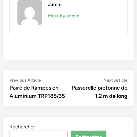
admin
More by admin
Navigation
Previous
Nex
Previous Article
Next Article
article:
artic
Paire de Rampes en
Passerelle piétonne de
de
Aluminium TRP185/35
1.2 m de long
l’article
Rechercher
Rechercher