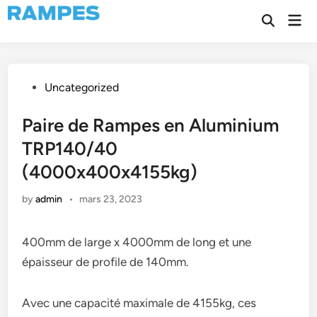
Skip
Mai
to
Open
Men
Search
content
Posted
Uncategorized
in
Paire de Rampes en Aluminium
TRP140/40
(4000x400x4155kg)
by
admin
•
mars 23, 2023
400mm de large x 4000mm de long et une
épaisseur de profile de 140mm.
Avec une capacité maximale de 4155kg, ces