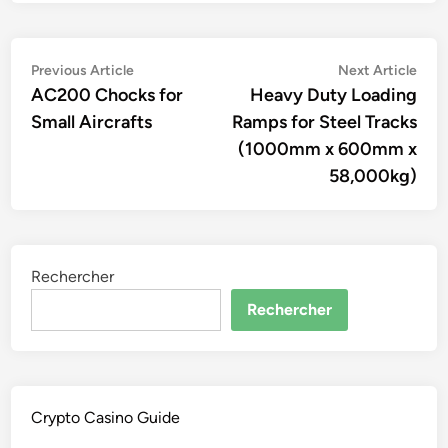
Navigation
Previous
Nex
Previous Article
Next Article
article:
artic
AC200 Chocks for
Heavy Duty Loading
de
Small Aircrafts
Ramps for Steel Tracks
l’article
(1000mm x 600mm x
58,000kg)
Rechercher
Rechercher
Crypto Casino Guide