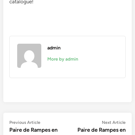
catalogue!
admin
More by admin
Navigation
Previous
Nex
Previous Article
Next Article
article:
artic
Paire de Rampes en
Paire de Rampes en
de