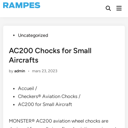
Skip
Mai
to
Open
Men
Search
content
Posted
Uncategorized
in
AC200 Chocks for Small
Aircrafts
by
admin
•
mars 23, 2023
Accueil /
Checkers® Aviation Chocks /
AC200 for Small Aircraft
MONSTER® AC200 aviation wheel chocks are