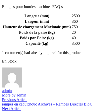
Rampes pour lourdes machines FAQ’s
Longeur (mm)
2500
Largeur (mm)
360
Hauteur de chargement Maximale (mm)
750
Poids de la paire (kg)
20
Poids par Paire (kg)
40
Capacité (kg)
3500
1 customer(s) had already inquired for this product.
En Stock
admin
More by admin
Navigation
Previous
Previous Article
article:
rampes en caoutchouc Archives – Rampes Directes Blog
de
Next
Next Article