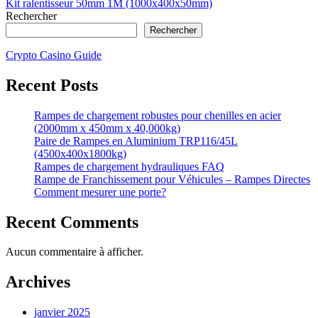
l’article
article:
Kit ralentisseur 50mm 1M (1000x400x50mm)
Rechercher
Rechercher
Crypto Casino Guide
Recent Posts
Rampes de chargement robustes pour chenilles en acier
(2000mm x 450mm x 40,000kg)
Paire de Rampes en Aluminium TRP116/45L
(4500x400x1800kg)
Rampes de chargement hydrauliques FAQ
Rampe de Franchissement pour Véhicules – Rampes Directes
Comment mesurer une porte?
Recent Comments
Aucun commentaire à afficher.
Archives
janvier 2025