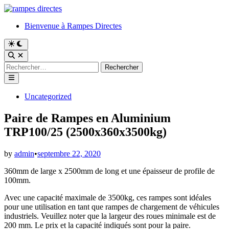
Skip
to
Bienvenue à Rampes Directes
content
Switch
to
Open
dark
Search
Rechercher :
mode
Main
Menu
Posted
Uncategorized
in
Paire de Rampes en Aluminium
TRP100/25 (2500x360x3500kg)
by
admin
•
septembre 22, 2020
360mm de large x 2500mm de long et une épaisseur de profile de
100mm.
Avec une capacité maximale de 3500kg, ces rampes sont idéales
pour une utilisation en tant que rampes de chargement de véhicules
industriels. Veuillez noter que la largeur des roues minimale est de
200 mm. Le prix et la capacité indiqués sont pour la paire.