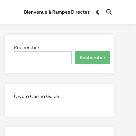
Switch
Bienvenue à Rampes Directes
Open
to
Search
dark
mode
Rechercher
Rechercher
Crypto Casino Guide