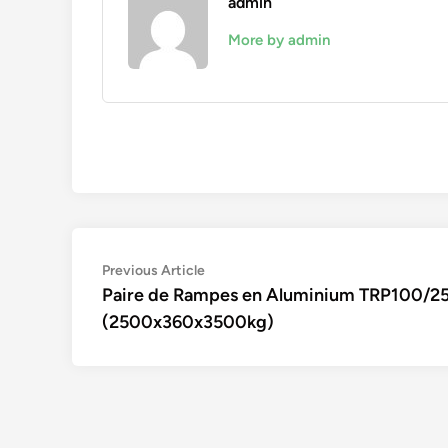
admin
More by admin
Navigation
Previous
Previous Article
article:
Paire de Rampes en Aluminium TRP100/2
de
(2500x360x3500kg)
l’article