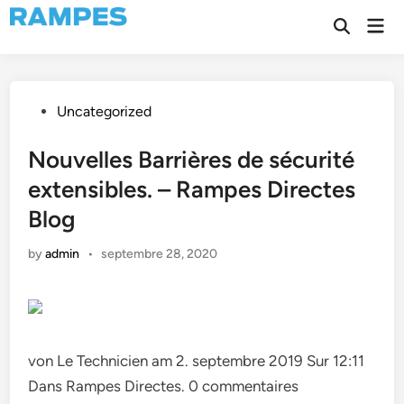
Skip
Mai
to
Open
Men
Search
content
Posted
Uncategorized
in
Nouvelles Barrières de sécurité
extensibles. – Rampes Directes
Blog
by
admin
•
septembre 28, 2020
von Le Technicien am 2. septembre 2019 Sur 12:11
Dans Rampes Directes. 0 commentaires