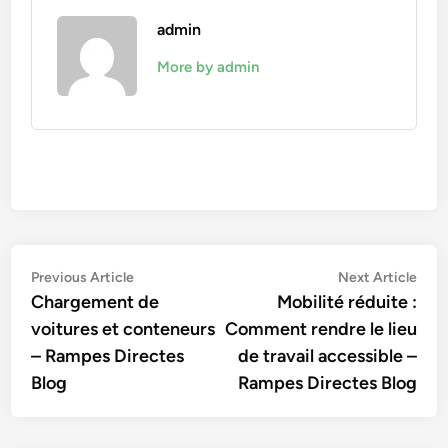
admin
More by admin
Navigation
Previous
Nex
Previous Article
Next Article
article:
artic
Chargement de
Mobilité réduite :
de
voitures et conteneurs
Comment rendre le lieu
l’article
– Rampes Directes
de travail accessible –
Blog
Rampes Directes Blog