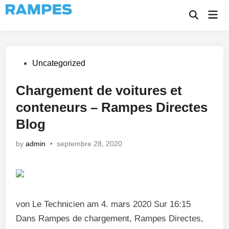
Skip
Mai
to
Open
Men
Search
content
Posted
Uncategorized
in
Chargement de voitures et
conteneurs – Rampes Directes
Blog
by
admin
•
septembre 28, 2020
von Le Technicien am 4. mars 2020 Sur 16:15
Dans Rampes de chargement, Rampes Directes,