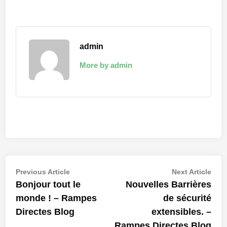
admin
More by admin
Navigation
Previous
Nex
Previous Article
Next Article
article:
artic
Bonjour tout le
Nouvelles Barrières
de
monde ! – Rampes
de sécurité
l’article
Directes Blog
extensibles. –
Rampes Directes Blog