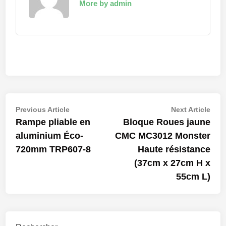
More by admin
Navigation
Previous
Nex
Previous Article
Next Article
article:
artic
Rampe pliable en
Bloque Roues jaune
de
aluminium Éco-
CMC MC3012 Monster
l’article
720mm TRP607-8
Haute résistance
(37cm x 27cm H x
55cm L)