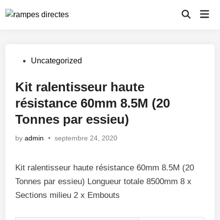
Skip
Mai
to
Open
Men
Search
content
Posted
Uncategorized
in
Kit ralentisseur haute
résistance 60mm 8.5M (20
Tonnes par essieu)
by
admin
•
septembre 24, 2020
Kit ralentisseur haute résistance 60mm 8.5M (20
Tonnes par essieu) Longueur totale 8500mm 8 x
Sections milieu 2 x Embouts