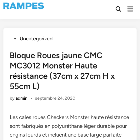
Skip
Mai
to
Open
Men
Search
content
Posted
Uncategorized
in
Bloque Roues jaune CMC
MC3012 Monster Haute
résistance (37cm x 27cm H x
55cm L)
by
admin
•
septembre 24, 2020
Les cales roues Checkers Monster haute résistance
sont fabriqués en polyuréthane léger durable pour
engins lourds et incluent une base large parfaite