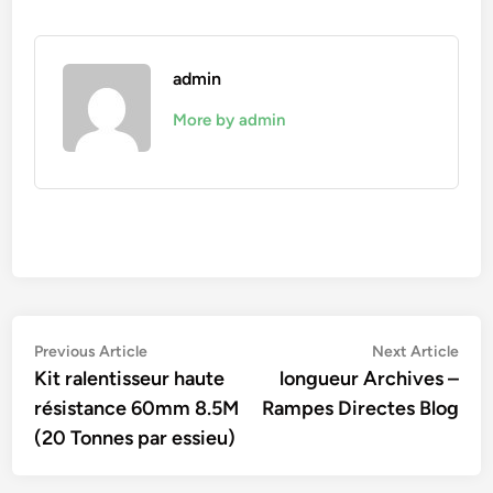
admin
More by admin
Navigation
Previous
Nex
Previous Article
Next Article
article:
artic
Kit ralentisseur haute
longueur Archives –
de
résistance 60mm 8.5M
Rampes Directes Blog
l’article
(20 Tonnes par essieu)