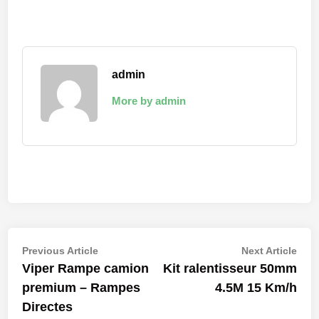
admin
More by admin
Navigation
Previous
Nex
Previous Article
Next Article
article:
artic
Viper Rampe camion
Kit ralentisseur 50mm
de
premium – Rampes
4.5M 15 Km/h
l’article
Directes