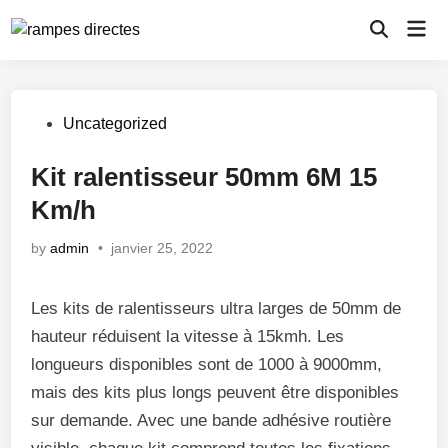
Skip
Mai
to
Open
Men
Search
content
Posted
Uncategorized
in
Kit ralentisseur 50mm 6M 15
Km/h
by
admin
•
janvier 25, 2022
Les kits de ralentisseurs ultra larges de 50mm de
hauteur réduisent la vitesse à 15kmh. Les
longueurs disponibles sont de 1000 à 9000mm,
mais des kits plus longs peuvent être disponibles
sur demande. Avec une bande adhésive routière