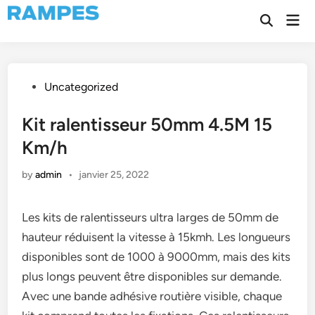
Skip
Mai
to
Open
Men
Search
content
Posted
Uncategorized
in
Kit ralentisseur 50mm 4.5M 15
Km/h
by
admin
•
janvier 25, 2022
Les kits de ralentisseurs ultra larges de 50mm de
hauteur réduisent la vitesse à 15kmh. Les longueurs
disponibles sont de 1000 à 9000mm, mais des kits
plus longs peuvent être disponibles sur demande.
Avec une bande adhésive routière visible, chaque