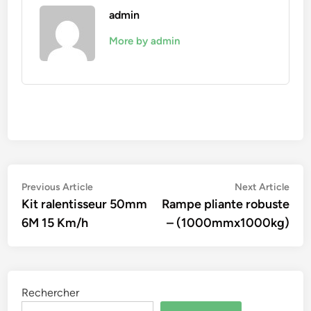
admin
More by admin
Navigation
Previous
Nex
Previous Article
Next Article
article:
artic
Kit ralentisseur 50mm
Rampe pliante robuste
de
6M 15 Km/h
– (1000mmx1000kg)
l’article
Rechercher