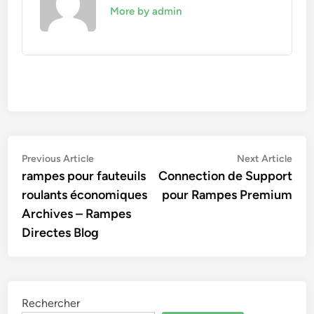
More by admin
Navigation
Previous
Nex
Previous Article
Next Article
article:
artic
rampes pour fauteuils
Connection de Support
de
roulants économiques
pour Rampes Premium
l’article
Archives – Rampes
Directes Blog
Rechercher