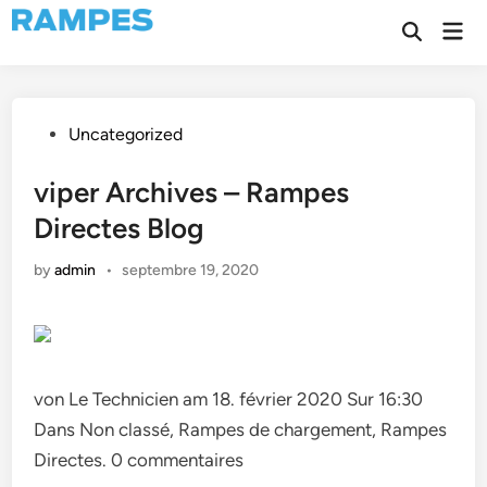
Skip
Mai
to
Open
Men
Search
content
Posted
Uncategorized
in
viper Archives – Rampes
Directes Blog
by
admin
•
septembre 19, 2020
von Le Technicien am 18. février 2020 Sur 16:30
Dans Non classé, Rampes de chargement, Rampes
Directes. 0 commentaires