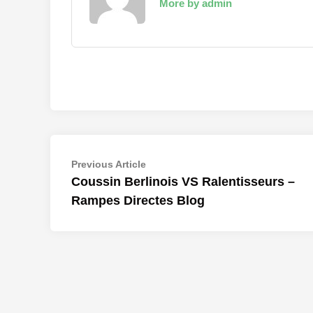
More by admin
Navigation
Previous
Previous Article
article:
Coussin Berlinois VS Ralentisseurs –
de
Rampes Directes Blog
l’article