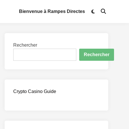
Switch
Bienvenue à Rampes Directes
Open
to
Search
dark
mode
Rechercher
Rechercher
Crypto Casino Guide